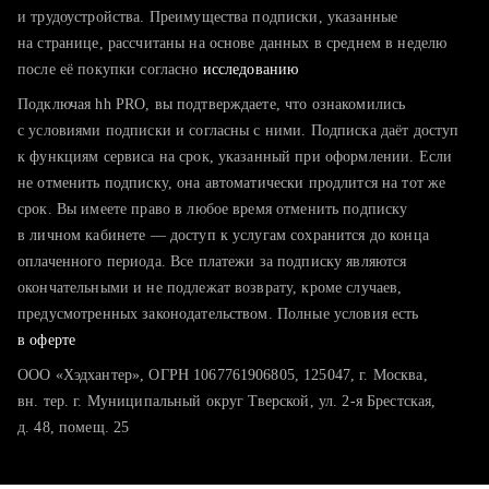
тратите много времени на поиск и вручную поднимаете
и трудоустройства. Преимущества подписки, указанные
резюме
на странице, рассчитаны на основе данных в среднем в неделю
после её покупки согласно
хотите сравнить себя с конкурентами и оценить шансы
исследованию
Подключая hh PRO, вы подтверждаете, что ознакомились
с условиями подписки и согласны с ними. Подписка даёт доступ
к функциям сервиса на срок, указанный при оформлении. Если
не отменить подписку, она автоматически продлится на тот же
срок. Вы имеете право в любое время отменить подписку
в личном кабинете — доступ к услугам сохранится до конца
оплаченного периода. Все платежи за подписку являются
окончательными и не подлежат возврату, кроме случаев,
предусмотренных законодательством. Полные условия есть
в оферте
ООО «Хэдхантер», ОГРН 1067761906805, 125047, г. Москва,
вн. тер. г. Муниципальный округ Тверской, ул. 2-я Брестская,
д. 48, помещ. 25