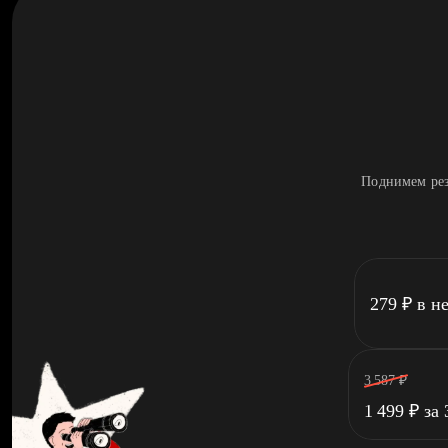
Поднимем рез
279
₽
в н
3 587
₽
1 499
₽
за 