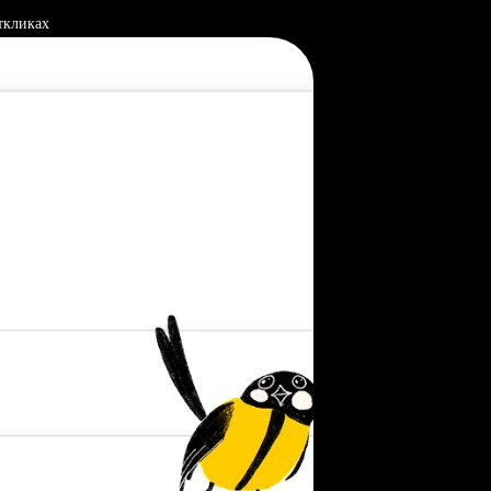
ткликах