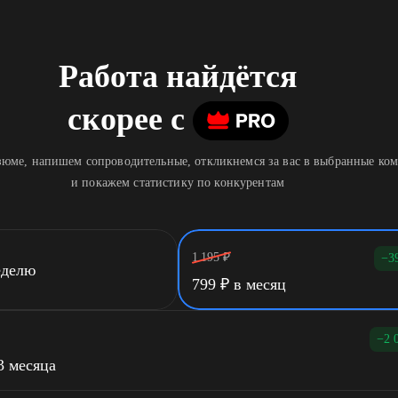
Работа найдётся
скорее
c
юме, напишем сопроводительные, откликнемся за вас в выбранные ко
и покажем статистику по конкурентам
1 195
₽
−3
еделю
799
₽
в месяц
−2 
3 месяца