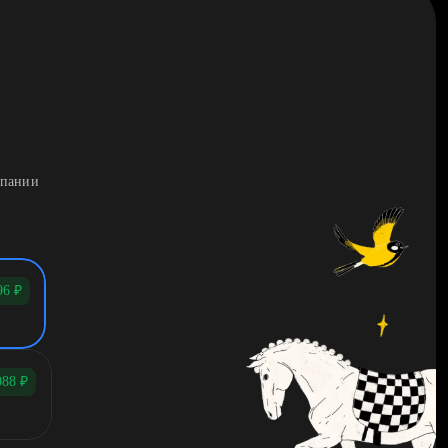
мпании
96
₽
088
₽