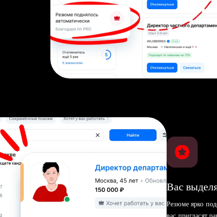
Вас выделя
Резюме ярко под
вас пригласят р