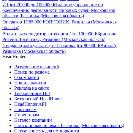
у10)
от
70 000
до
100 000
₽
Главное управление по
обеспечению деятельности мировых судей Московской
области, Развилка (Московская область)
Оператор 1С
65 000
₽
ОПТОВИК, Развилка (Московская
область)
Водитель-экспедитор категории С
от
100 000
₽
Бристоль
Ритейл Логистикс, Развилка (Московская область)
Продавец-консультант ( п. Развилка )
от
80 000
₽
Винлаб,
Развилка (Московская область)
HeadHunter
Размещение вакансий
Поиск по резюме
О компании
Наши вакансии
Реклама на сайте
Требования к ПО
Безопасный HeadHunter
HeadHunter API
Партнерам
Инвесторам
Каталог компаний
Поиск по вакансиям в Развилке (Московская область)
Сетка: соцсеть для нетворкинга