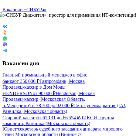
Вакансии «СИБУРа»
Вакансии дня
Главный премиальный менеджер в офис
банка
от
350 000
₽
Газпромбанк, Москва
Продавец-кассир в Дом Моды
HENDERSON
от
90 000
₽
Henderson, Москва
Продавец-кассир (Московская Область,
п.Мещерино)
от
78 700
до
92 000
₽
Сеть супермаркетов ДА!,
Развилка (Московская область)
Старший кассир
от
61 131
до
66 554
₽
ДИКСИ, группа
компаний, Развилка (Московская область)
Юрист/секретарь судебного заседания аппарата мирового
судьи Московской области (Видное с/