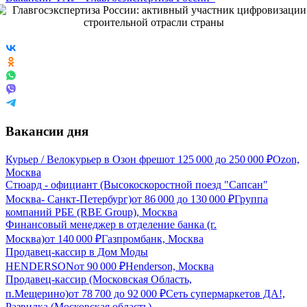
Вакансии дня
Курьер / Велокурьер в Озон фреш
от
125 000
до
250 000
₽
Ozon,
Москва
Стюард - официант (Высокоскоростной поезд "Сапсан"
Москва- Санкт-Петербург)
от
86 000
до
130 000
₽
Группа
компаний РБЕ (RBE Group), Москва
Финансовый менеджер в отделение банка (г.
Москва)
от
140 000
₽
Газпромбанк, Москва
Продавец-кассир в Дом Моды
HENDERSON
от
90 000
₽
Henderson, Москва
Продавец-кассир (Московская Область,
п.Мещерино)
от
78 700
до
92 000
₽
Сеть супермаркетов ДА!,
Развилка (Московская область)