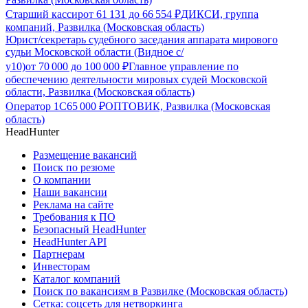
Старший кассир
от
61 131
до
66 554
₽
ДИКСИ, группа
компаний, Развилка (Московская область)
Юрист/секретарь судебного заседания аппарата мирового
судьи Московской области (Видное с/
у10)
от
70 000
до
100 000
₽
Главное управление по
обеспечению деятельности мировых судей Московской
области, Развилка (Московская область)
Оператор 1С
65 000
₽
ОПТОВИК, Развилка (Московская
область)
HeadHunter
Размещение вакансий
Поиск по резюме
О компании
Наши вакансии
Реклама на сайте
Требования к ПО
Безопасный HeadHunter
HeadHunter API
Партнерам
Инвесторам
Каталог компаний
Поиск по вакансиям в Развилке (Московская область)
Сетка: соцсеть для нетворкинга