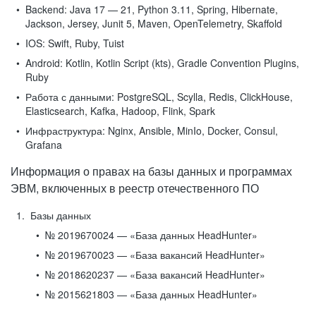
Backend:
Java 17 — 21, Python 3.11, Spring, Hibernate,
Jackson, Jersey, Junit 5, Maven, OpenTelemetry, Skaffold
IOS:
Swift, Ruby, Tuist
Android:
Kotlin, Kotlin Script (kts), Gradle Convention Plugins,
Ruby
Работа с данными:
PostgreSQL, Scylla, Redis, ClickHouse,
Elasticsearch, Kafka, Hadoop, Flink, Spark
Инфраструктура:
Nginx, Ansible, MinIo, Docker, Consul,
Grafana
Информация о правах на базы данных и программах
ЭВМ, включенных в реестр отечественного ПО
Базы данных
№ 2019670024 — «База данных HeadHunter»
№ 2019670023 — «База вакансий HeadHunter»
№ 2018620237 — «База вакансий HeadHunter»
№ 2015621803 — «База данных HeadHunter»