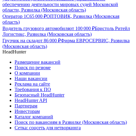
обеспечению деятельности мировых судей Московской
области, Развилка (Московская область)
Оператор 1С
65 000
₽
ОПТОВИК, Развилка (Московская
область)
Водитель грузового автомобиля
от
100 000
₽
Бристоль Ритейл
Логистикс, Развилка (Московская область)
Грузчик на склад
от
86 000
₽
Фирма ЕВРОСЕРВИС, Развилка
(Московская область)
HeadHunter
Размещение вакансий
Поиск по резюме
О компании
Наши вакансии
Реклама на сайте
Требования к ПО
Безопасный HeadHunter
HeadHunter API
Партнерам
Инвесторам
Каталог компаний
Поиск по вакансиям в Развилке (Московская область)
Сетка: соцсеть для нетворкинга