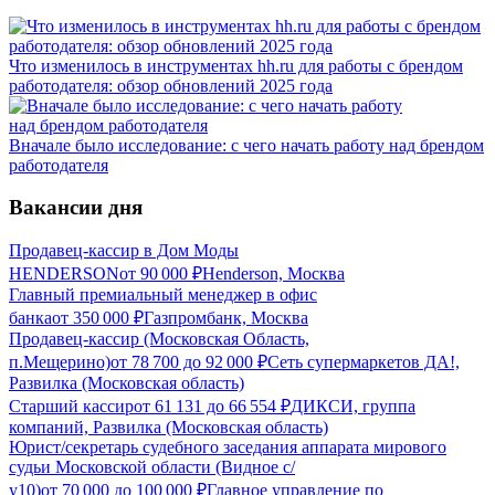
Что изменилось в инструментах hh.ru для работы с брендом
работодателя: обзор обновлений 2025 года
Вначале было исследование: с чего начать работу над брендом
работодателя
Вакансии дня
Продавец-кассир в Дом Моды
HENDERSON
от
90 000
₽
Henderson, Москва
Главный премиальный менеджер в офис
банка
от
350 000
₽
Газпромбанк, Москва
Продавец-кассир (Московская Область,
п.Мещерино)
от
78 700
до
92 000
₽
Сеть супермаркетов ДА!,
Развилка (Московская область)
Старший кассир
от
61 131
до
66 554
₽
ДИКСИ, группа
компаний, Развилка (Московская область)
Юрист/секретарь судебного заседания аппарата мирового
судьи Московской области (Видное с/
у10)
от
70 000
до
100 000
₽
Главное управление по