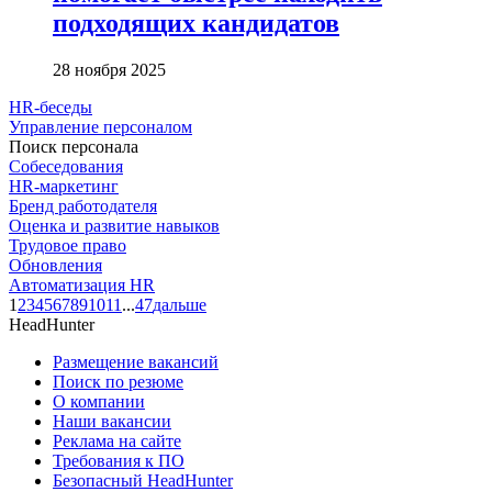
подходящих кандидатов
28 ноября 2025
HR-беседы
Управление персоналом
Поиск персонала
Собеседования
HR-маркетинг
Бренд работодателя
Оценка и развитие навыков
Трудовое право
Обновления
Автоматизация HR
1
2
3
4
5
6
7
8
9
10
11
...
47
дальше
HeadHunter
Размещение вакансий
Поиск по резюме
О компании
Наши вакансии
Реклама на сайте
Требования к ПО
Безопасный HeadHunter