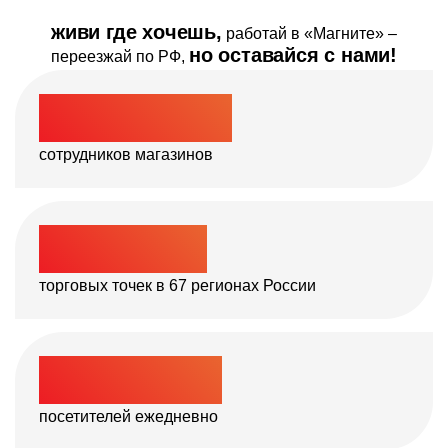
История началась в Краснодаре с небольшой
живи где хочешь,
работай в «Магните» –
региональной компании. Сегодня «Магнит» — одна
но оставайся с нами!
переезжай по РФ,
из ключевых розничных сетей федерального
масштаба. Всё благодаря слаженной работе
увлечённых ритейлом людей!
>
200 000
сотрудников магазинов
Давай развивать
вместе:
>
27 000
мультиформатную сеть
магазинов и аптек
торговых точек в 67
регионах России
логистическую
инфраструктуру компании
предприятия по культивированию овощей
и зелени
>
17
млн
производство
продуктов питания
посетителей ежедневно
собственные
торговые марки