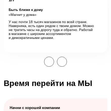
Быть ближе к дому
«Магнит у дома»
«Магнит» в цифрах
У нас почти 18 тысяч магазинов по всей стране.
Наверняка, есть один рядом с твоим домом.
Можно
не тратить часы на дорогу туда и обратно.
Работай
в магазине с широким ассортиментом
1 994
67
и демократичными ценами.
год основания компании
регионов РФ
>
4 200
30 000
+
населенных
пунктов
торговых точек
Время перейти на МЫ
>
361 000
сотрудников
Начни с хорошей компании