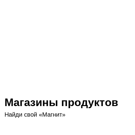
МАГАЗИНЫ-
ДИСКАУНТЕРЫ
Присоединяйся к нам, если ты
Магазины продуктов
Найди свой «Магнит»
«Магнит» – один
из крупнейших частных