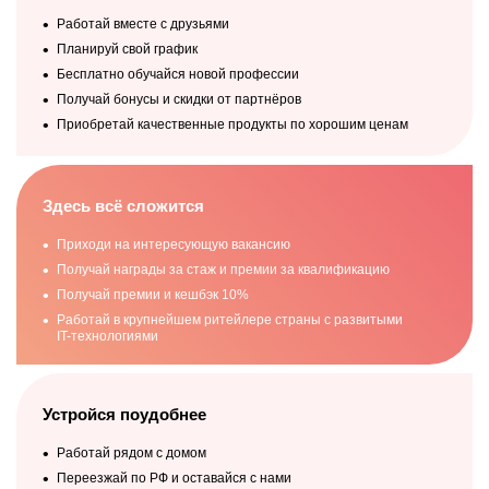
>
10
ЛЕТ
Работай вместе с друзьями
стаж работы в компании каждого пятнадцатого
Планируй свой график
сотрудника
20% из ранее работавших возвращаются
в компанию
Бесплатно обучайся новой профессии
Получай бонусы и скидки от партнёров
Приобретай качественные продукты по хорошим ценам
Почему «Магнит»?
Здесь всё сложится
Приходи на интересующую вакансию
Помогаем выстроить успешную
Ск
Получай награды за стаж и премии за квалификацию
карьеру
Мы
Получай премии и кешбэк 10%
дл
Мы заинтересованы в твоём взлёте. У нас есть
Работай в крупнейшем ритейлере страны с развитыми
с 
корпоративная академия и кадровый резерв.
IT-технологиями
Устройся поудобнее
Работай рядом с домом
Переезжай по РФ и оставайся с нами