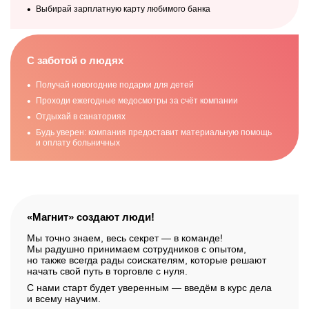
Выбирай зарплатную карту любимого банка
Наша команда ставит
большие цели
С заботой о людях
и много работает
над их достижением
Получай новогодние подарки для детей
Проходи ежегодные медосмотры за счёт компании
Отдыхай в санаториях
Ежегодные победы в конкурсах и высокие места
в рейтингах
– прямое доказательство того,
**
Будь уверен: компания предоставит материальную помощь
и оплату больничных
что мы всё делаем правильно и не зря.
«Магнит» создают люди!
Мы точно знаем, весь секрет — в команде!
Мы радушно принимаем сотрудников с опытом,
но также всегда рады соискателям, которые решают
начать свой путь в торговле с нуля.
С нами старт будет уверенным — введём в курс дела
и всему научим.