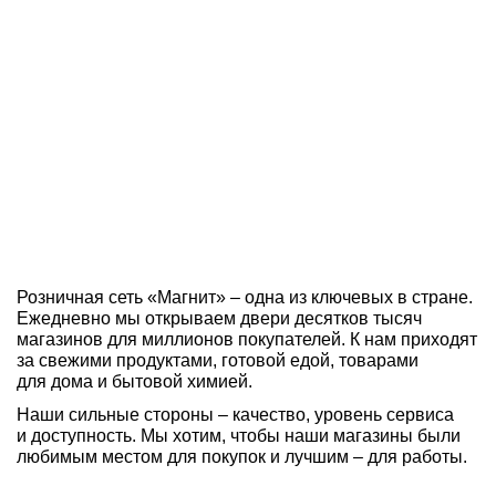
работодателей
России!
*
За 30 лет мы сообща добились немалых успехов: развили
крупную розничную сеть по всей стране, наладили
масштабное собственное производство, стали крупным
логистическим оператором и построили собственную
IT-компанию
. С тобой мы сможем ещё больше!
Розничная сеть «Магнит» – одна из ключевых в стране.
Ежедневно мы открываем двери десятков тысяч
магазинов для миллионов покупателей. К нам приходят
за свежими продуктами, готовой едой, товарами
для дома и бытовой химией.
Наши сильные стороны – качество, уровень сервиса
и доступность. Мы хотим, чтобы наши магазины были
любимым местом для покупок и лучшим – для работы.