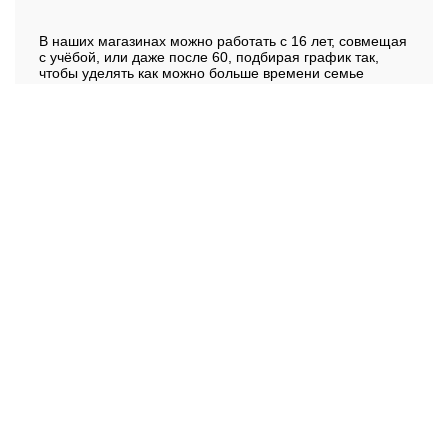
В наших магазинах можно работать с 16 лет, совмещая
с учёбой, или даже после 60, подбирая график так,
чтобы уделять как можно больше времени семье
и внукам.
Стань частью
семьи «Магнит»!
1-е Цветово
Начни с поиска интересной
1-й Воин
вакансии
1-я Михайловка
1-я Моква
1-я Семеновка
Магазины продуктов
Магазины косметики
2-я Гавриловка
Развернуть
Ёнский