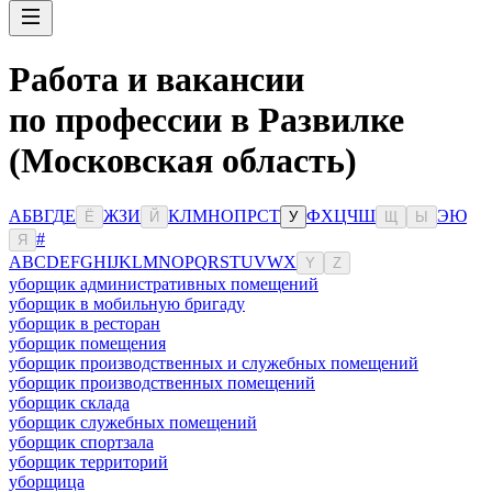
Работа и вакансии
по профессии в Развилке
(Московская область)
А
Б
В
Г
Д
Е
Ж
З
И
К
Л
М
Н
О
П
Р
С
Т
Ф
Х
Ц
Ч
Ш
Э
Ю
Ё
Й
У
Щ
Ы
#
Я
A
B
C
D
E
F
G
H
I
J
K
L
M
N
O
P
Q
R
S
T
U
V
W
X
Y
Z
уборщик административных помещений
уборщик в мобильную бригаду
уборщик в ресторан
уборщик помещения
уборщик производственных и служебных помещений
уборщик производственных помещений
уборщик склада
уборщик служебных помещений
уборщик спортзала
уборщик территорий
уборщица