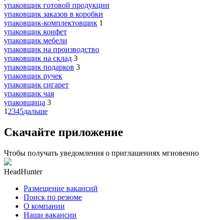
упаковщик готовой продукции
упаковщик заказов в коробки
упаковщик-комплектовщик
1
упаковщик конфет
упаковщик мебели
упаковщик на производство
упаковщик на склад
3
упаковщик подарков
3
упаковщик ручек
упаковщик сигарет
упаковщик чая
упаковщица
3
1
2
3
4
5
дальше
Скачайте приложение
Чтобы получать уведомления о приглашениях мгновенно
HeadHunter
Размещение вакансий
Поиск по резюме
О компании
Наши вакансии