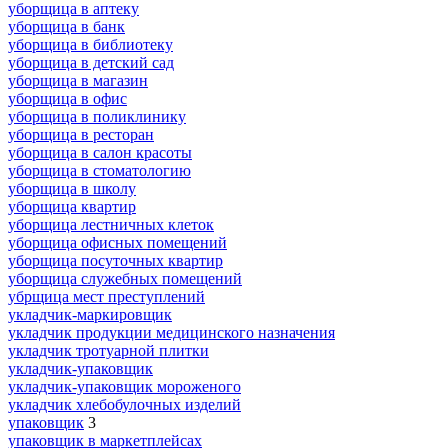
уборщица в аптеку
уборщица в банк
уборщица в библиотеку
уборщица в детский сад
уборщица в магазин
уборщица в офис
уборщица в поликлинику
уборщица в ресторан
уборщица в салон красоты
уборщица в стоматологию
уборщица в школу
уборщица квартир
уборщица лестничных клеток
уборщица офисных помещений
уборщица посуточных квартир
уборщица служебных помещений
убрщица мест преступлений
укладчик-маркировщик
укладчик продукции медицинского назначения
укладчик тротуарной плитки
укладчик-упаковщик
укладчик-упаковщик мороженого
укладчик хлебобулочных изделий
упаковщик
3
упаковщик в маркетплейсах