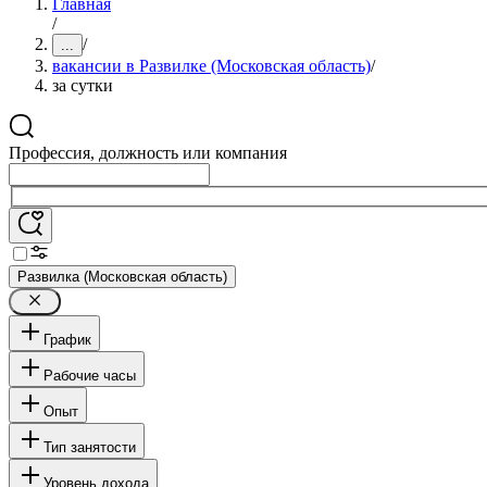
Главная
/
/
...
вакансии в Развилке (Московская область)
/
за сутки
Профессия, должность или компания
Развилка (Московская область)
График
Рабочие часы
Опыт
Тип занятости
Уровень дохода