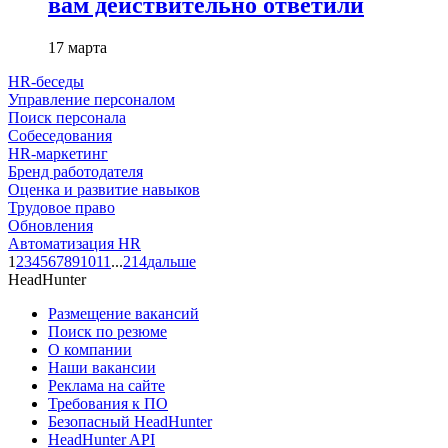
вам действительно ответили
17 марта
HR-беседы
Управление персоналом
Поиск персонала
Собеседования
HR-маркетинг
Бренд работодателя
Оценка и развитие навыков
Трудовое право
Обновления
Автоматизация HR
1
2
3
4
5
6
7
8
9
10
11
...
214
дальше
HeadHunter
Размещение вакансий
Поиск по резюме
О компании
Наши вакансии
Реклама на сайте
Требования к ПО
Безопасный HeadHunter
HeadHunter API